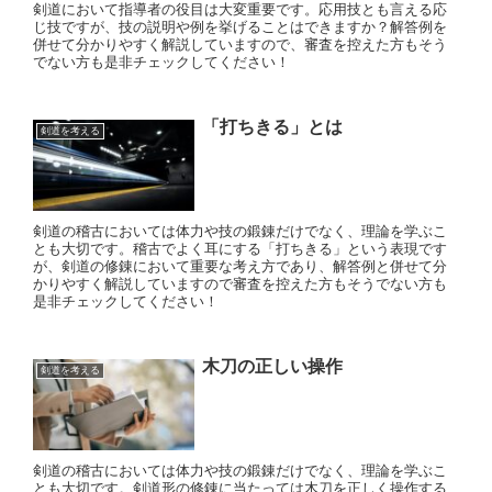
剣道において指導者の役目は大変重要です。応用技とも言える応
じ技ですが、技の説明や例を挙げることはできますか？解答例を
併せて分かりやすく解説していますので、審査を控えた方もそう
でない方も是非チェックしてください！
「打ちきる」とは
剣道を考える
剣道の稽古においては体力や技の鍛錬だけでなく、理論を学ぶこ
とも大切です。稽古でよく耳にする「打ちきる」という表現です
が、剣道の修錬において重要な考え方であり、解答例と併せて分
かりやすく解説していますので審査を控えた方もそうでない方も
是非チェックしてください！
木刀の正しい操作
剣道を考える
剣道の稽古においては体力や技の鍛錬だけでなく、理論を学ぶこ
とも大切です。剣道形の修錬に当たっては木刀を正しく操作する