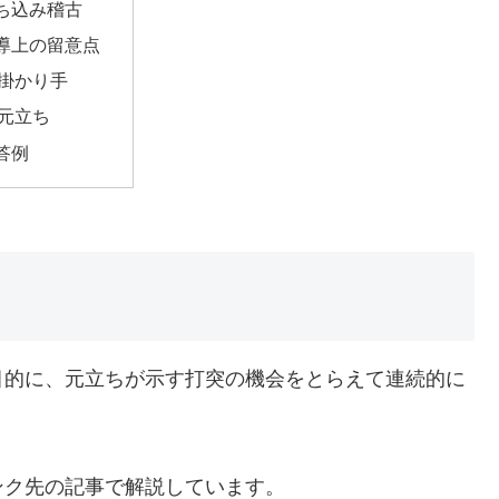
ち込み稽古
導上の留意点
掛かり手
元立ち
答例
目的に、元立ちが示す打突の機会をとらえて連続的に
ンク先の記事で解説しています。