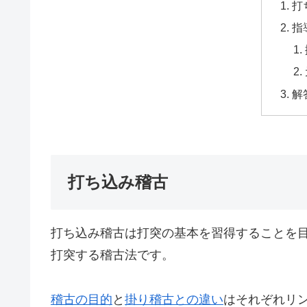
打
指
解
打ち込み稽古
打ち込み稽古は打突の基本を習得することを
打突する稽古法です。
稽古の目的
と
掛り稽古との違い
はそれぞれリ