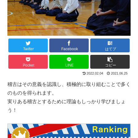
Twitter
Facebook
はてブ
Pocket
LINE
コピー
2022.02.04
2021.06.25
稽古はその意義を認識し、積極的に取り組むことで多く
のものを得られます。
実りある稽古とするために理論もしっかり学びましょ
う！