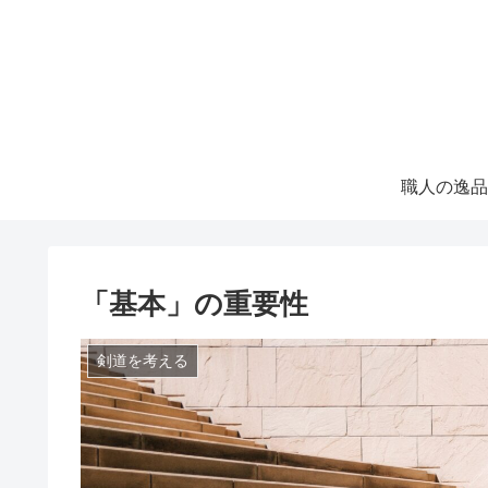
職人の逸品
「基本」の重要性
剣道を考える