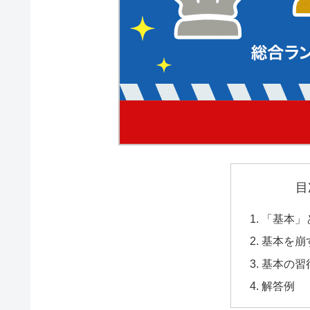
目
「基本」
基本を崩
基本の習
解答例