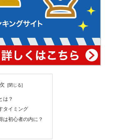
次
とは？
すタイミング
得は初心者の内に？