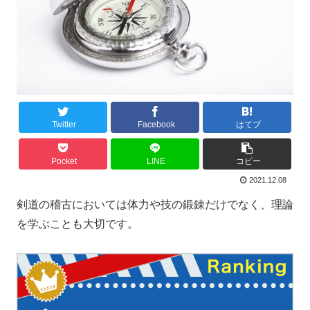
Twitter
Facebook
はてブ
Pocket
LINE
コピー
2021.12.08
剣道の稽古においては体力や技の鍛錬だけでなく、理論
を学ぶことも大切です。